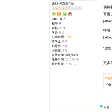
级别: 光辉三年生
偶然看
百度了
UID:
8802
[att
精华:
0
发帖:
2371
咋看一
学分:
6 点
心跳金币:
-119 円
[att
奖学金:
8 ￥
邪恶度:
2 级
“琥太哥
心跳度:
4 ℃
在线时间: 549(小时)
注册时间:
2010-09-09
更多
最后登录:
2021-12-19
本帖
心跳金
回复