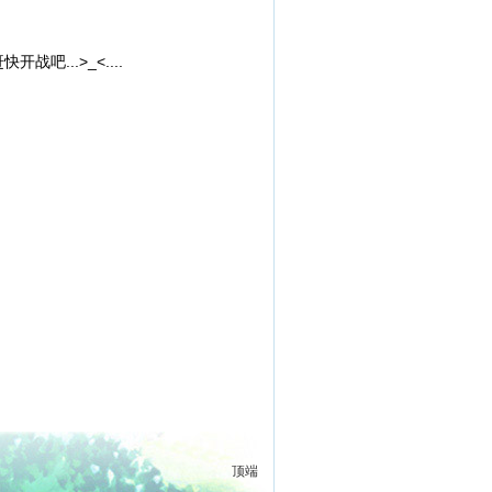
战吧...>_<....
顶端