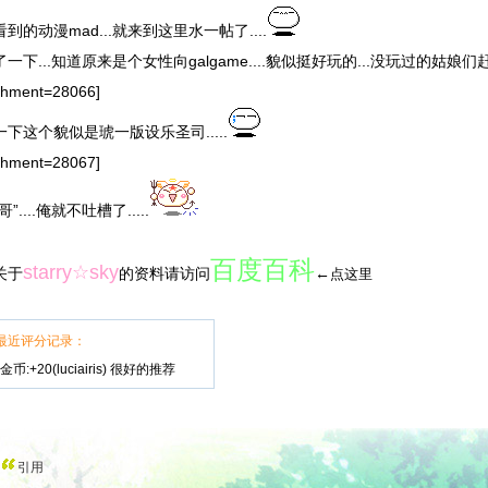
到的动漫mad...就来到这里水一帖了....
一下...知道原来是个女性向galgame....貌似挺好玩的...没玩过的姑娘们赶快开
achment=28066]
下这个貌似是琥一版设乐圣司.....
achment=28067]
”....俺就不吐槽了.....
百度百科
starry☆sky
关于
的资料请访问
←
点这里
最近评分记录：
币:+20(luciairis) 很好的推荐
引用