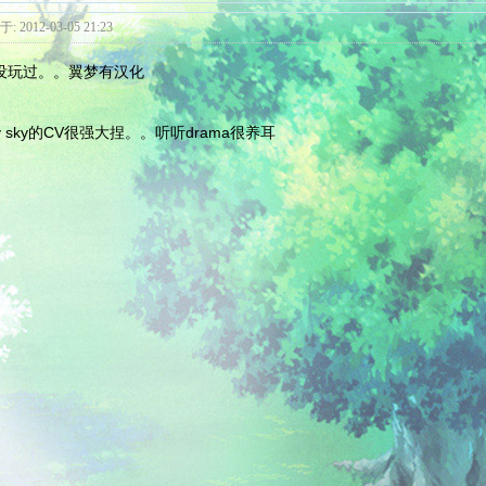
: 2012-03-05 21:23
没玩过。。翼梦有汉化
rry sky的CV很强大捏。。听听drama很养耳