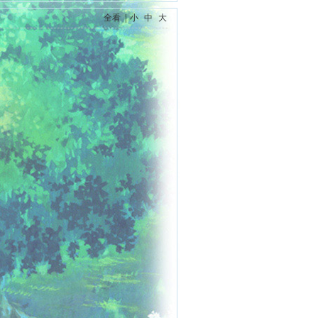
全看
|
小
中
大