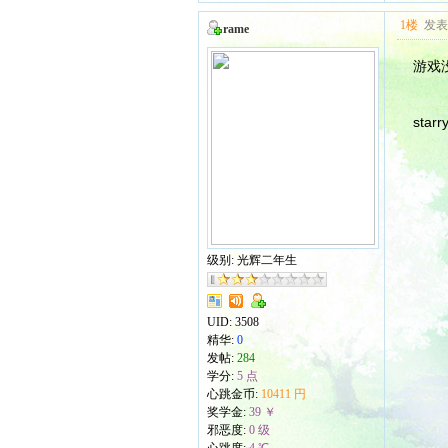
1楼
发表于
rame
游戏
sta
级别: 光辉二年生
UID:
3508
精华:
0
发帖:
284
学分:
5 点
心跳金币:
10411 円
奖学金:
39 ￥
邪恶度:
0 级
心跳度:
4 ℃