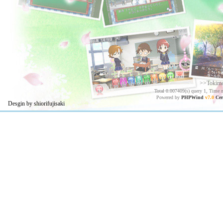
>>Tokim
Total 0.007409(s) query 1, Time 
Powered by
PHPWind
v7.0
Cer
Desgin by shiorifujisaki