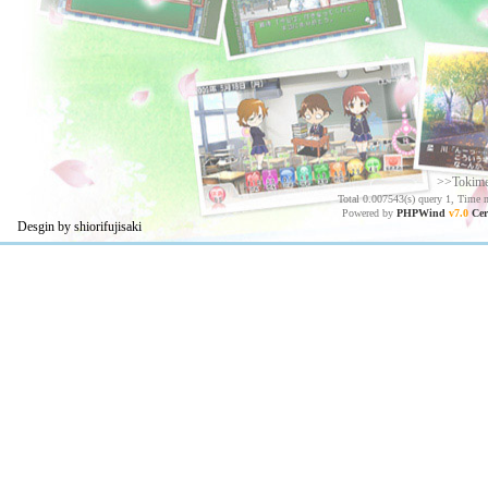
>>Tokim
Total 0.007543(s) query 1, Time 
Powered by
PHPWind
v7.0
Cer
Desgin by shiorifujisaki