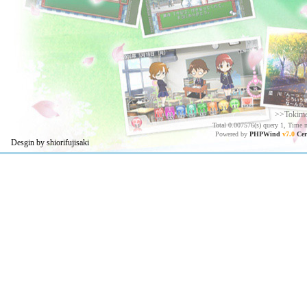
>>Tokim
Total 0.007576(s) query 1, Time 
Powered by
PHPWind
v7.0
Cer
Desgin by shiorifujisaki