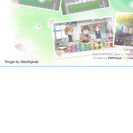
>>Tokim
Total 0.007419(s) query 1, Time 
Powered by
PHPWind
v7.0
Cer
Desgin by shiorifujisaki