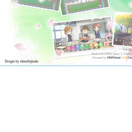
>>Tokim
Total 0.011204(s) query 2, Time 
Powered by
PHPWind
v7.0
Cer
Desgin by shiorifujisaki