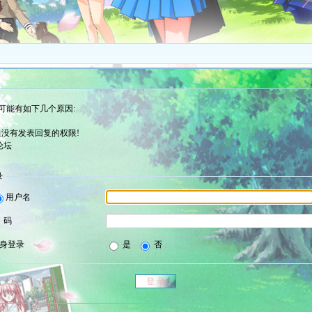
可能有如下几个原因:
没有发表回复的权限!
论坛
录
用户名
 码
身登录
是
否